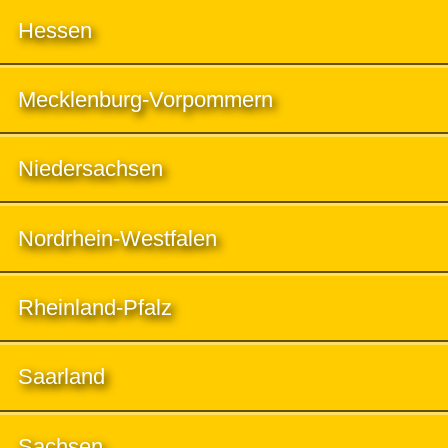
Hessen
Mecklenburg-Vorpommern
Niedersachsen
Nordrhein-Westfalen
Rheinland-Pfalz
Saarland
Sachsen