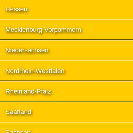
Hessen
Mecklenburg-Vorpommern
Niedersachsen
Nordrhein-Westfalen
Rheinland-Pfalz
Saarland
Sachsen