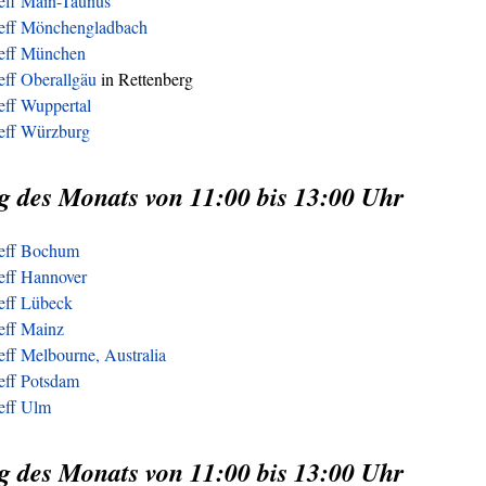
reff Main-Taunus
reff Mönchengladbach
reff München
eff Oberallgäu
in Rettenberg
eff Wuppertal
reff Würzburg
g des Monats von 11:00 bis 13:00 Uhr
reff Bochum
eff Hannover
reff Lübeck
eff Mainz
eff Melbourne, Australia
eff Potsdam
reff Ulm
g des Monats von 11:00 bis 13:00 Uhr