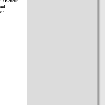
, Österreich,
 und
men.