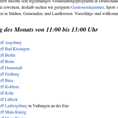
treff möchte sein regelmäßiges Veranstaltungsprogramm in Deutschland
z erweitern, deshalb suchen wir geeignete
Gastronomiepartner
, Sport-
ren in Städten, Gemeinden, und Landkreisen. Vorschläge sind willkom
g des Monats von 11:00 bis 13:00 Uhr
reff Augsburg
eff Bad Kissingen
eff Berlin
reff Bonn
eff Darmstadt
eff Freiburg
eff Ibiza
eff Koblenz
eff Köln
reff Lübeck
reff Ludwigsburg
in Vaihingen an der Enz
eff Main-Kinzig