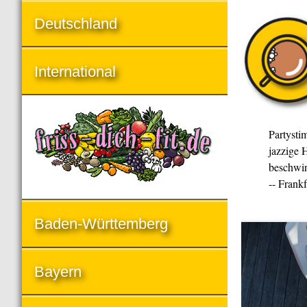
Deutschland
International
Partysti
jazzige H
beschwin
-- Frank
Baden-Württemberg
Bayern