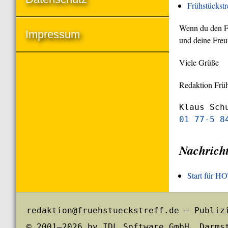
Frühstückst
Wenn du den Frü
Impressum
und deine Freu
Viele Grüße
Redaktion Früh
Klaus Sch
01 77-5 8
Nachrich
Start für 
redaktion@fruehstueckstreff.de – Publiz
© 2001–2026 by IDL Software GmbH, Darms