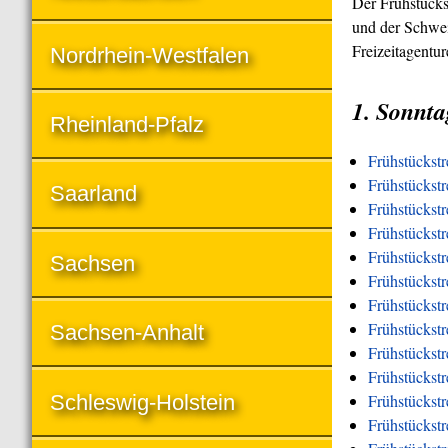
Der Frühstücks
und der Schwei
Freizeitagentu
Nordrhein-Westfalen
1. Sonnta
Rheinland-Pfalz
Frühstückst
Frühstückstr
Saarland
Frühstückstr
Frühstückst
Frühstückstr
Sachsen
Frühstückstr
Frühstückstr
Frühstückstr
Sachsen-Anhalt
Frühstückstr
Frühstückst
Schleswig-Holstein
Frühstückst
Frühstückstr