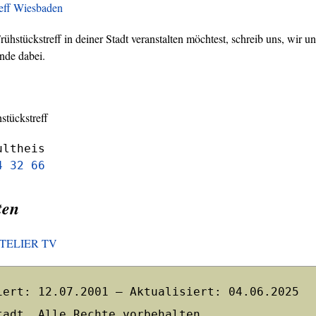
reff Wiesbaden
hstückstreff in deiner Stadt veranstalten möchtest, schreib uns, wir un
nde dabei.
stückstreff
ultheis
4 32 66
ten
HOTELIER TV
iert: 12.07.2001 – Aktualisiert: 04.06.2025
tadt. Alle Rechte vorbehalten.