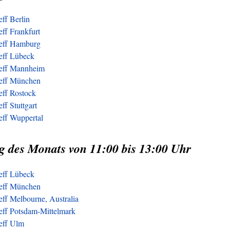
eff Berlin
eff Frankfurt
reff Hamburg
reff Lübeck
reff Mannheim
reff München
eff Rostock
ff Stuttgart
eff Wuppertal
g des Monats von 11:00 bis 13:00 Uhr
reff Lübeck
reff München
eff Melbourne, Australia
reff Potsdam-Mittelmark
reff Ulm