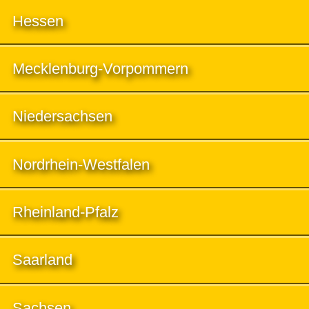
Hessen
Mecklenburg-Vorpommern
Niedersachsen
Nordrhein-Westfalen
Rheinland-Pfalz
Saarland
Sachsen