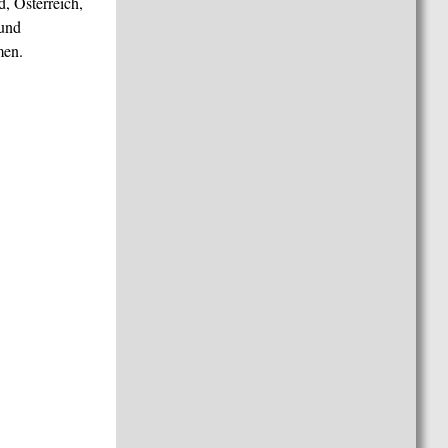
, Österreich,
 und
men.