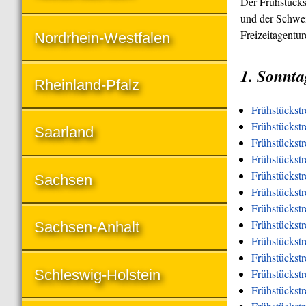
Der Frühstücks
und der Schwei
Freizeitagentu
Nordrhein-Westfalen
1. Sonnta
Rheinland-Pfalz
Frühstückst
Frühstückstr
Saarland
Frühstückstr
Frühstückst
Frühstückstr
Sachsen
Frühstückstr
Frühstückstr
Frühstückstr
Sachsen-Anhalt
Frühstückstr
Frühstückst
Schleswig-Holstein
Frühstückst
Frühstückstr