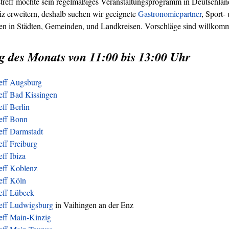
treff möchte sein regelmäßiges Veranstaltungsprogramm in Deutschland
z erweitern, deshalb suchen wir geeignete
Gastronomiepartner
, Sport-
ren in Städten, Gemeinden, und Landkreisen. Vorschläge sind willkom
g des Monats von 11:00 bis 13:00 Uhr
reff Augsburg
eff Bad Kissingen
eff Berlin
reff Bonn
eff Darmstadt
eff Freiburg
eff Ibiza
eff Koblenz
eff Köln
reff Lübeck
reff Ludwigsburg
in Vaihingen an der Enz
eff Main-Kinzig