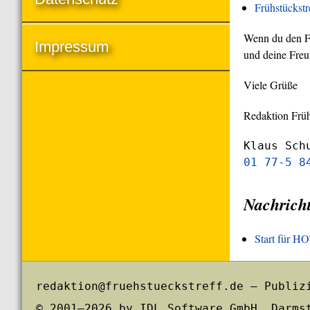
Frühstückst
Wenn du den Frü
Impressum
und deine Freu
Viele Grüße
Redaktion Früh
Klaus Sch
01 77-5 8
Nachrich
Start für 
redaktion@fruehstueckstreff.de – Publiz
© 2001–2026 by IDL Software GmbH, Darms