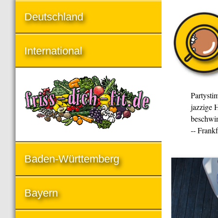
Deutschland
International
Partysti
jazzige H
beschwin
-- Frank
Baden-Württemberg
Bayern