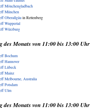
reff Main-Taunus
reff Mönchengladbach
reff München
eff Oberallgäu
in Rettenberg
eff Wuppertal
reff Würzburg
g des Monats von 11:00 bis 13:00 Uhr
reff Bochum
eff Hannover
reff Lübeck
eff Mainz
eff Melbourne, Australia
eff Potsdam
reff Ulm
g des Monats von 11:00 bis 13:00 Uhr