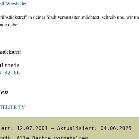
reff Wiesbaden
hstückstreff in deiner Stadt veranstalten möchtest, schreib uns, wir un
nde dabei.
stückstreff
ultheis
4 32 66
ten
HOTELIER TV
iert: 12.07.2001 – Aktualisiert: 04.06.2025
tadt. Alle Rechte vorbehalten.