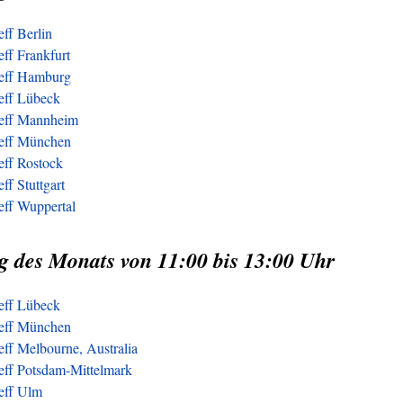
eff Berlin
eff Frankfurt
reff Hamburg
reff Lübeck
reff Mannheim
reff München
eff Rostock
ff Stuttgart
eff Wuppertal
g des Monats von 11:00 bis 13:00 Uhr
reff Lübeck
reff München
eff Melbourne, Australia
reff Potsdam-Mittelmark
reff Ulm