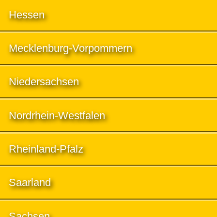
Hessen
Mecklenburg-Vorpommern
Niedersachsen
Nordrhein-Westfalen
Rheinland-Pfalz
Saarland
Sachsen