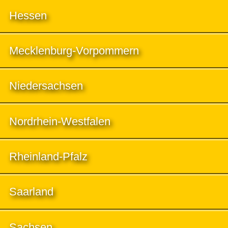
Hessen
Mecklenburg-Vorpommern
Niedersachsen
Nordrhein-Westfalen
Rheinland-Pfalz
Saarland
Sachsen