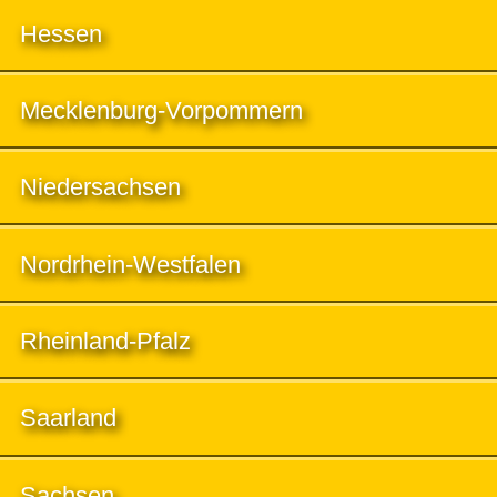
Hessen
Mecklenburg-Vorpommern
Niedersachsen
Nordrhein-Westfalen
Rheinland-Pfalz
Saarland
Sachsen